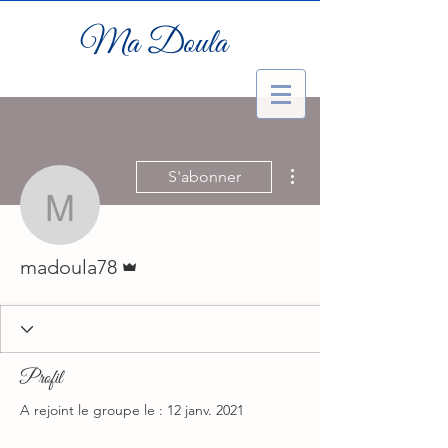
Ma Doula
Plus d'actions
S'abonner
madoula78
Administrateur
madoula78
Profil
A rejoint le groupe le : 12 janv. 2021