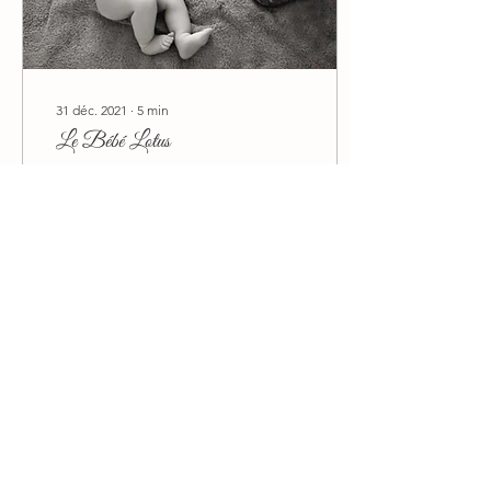
31 déc. 2021
∙
5
min
Le Bébé Lotus
Dans un de mes post sur le
clampage tardif du
cordon, j'avais à la fin du
billet ouvert la porte à une
pratique peu connu en
France mais...
1073
1
Voir plus