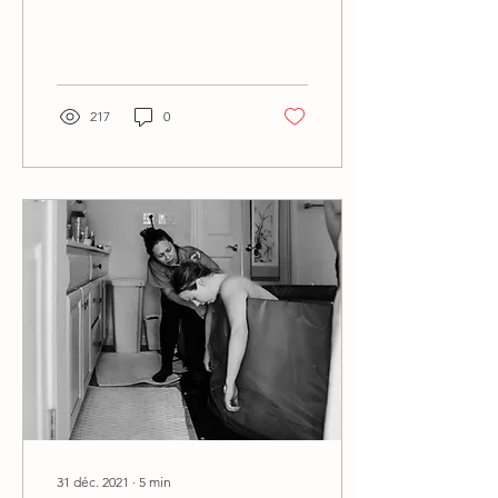
accoucher, on doit quitter
la...
217
0
31 déc. 2021
∙
5
min