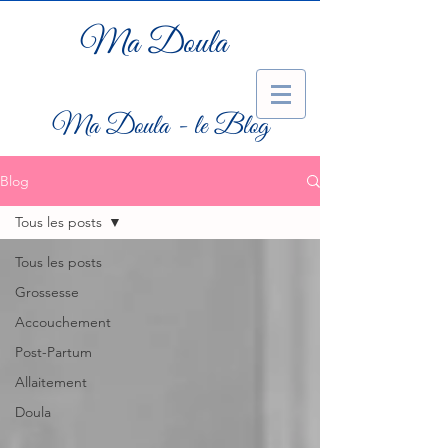
Ma Doula
Ma Doula - le Blog
Blog
Tous les posts
Tous les posts
Grossesse
Accouchement
Post-Partum
Allaitement
Doula