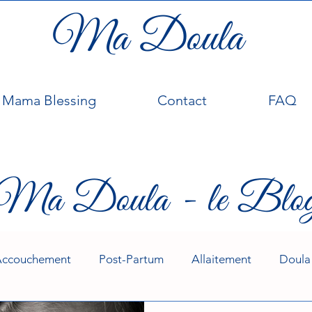
Ma Doula
Mama Blessing
Contact
FAQ
Ma Doula - le Blo
Accouchement
Post-Partum
Allaitement
Doula