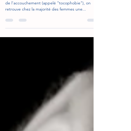
Pourquoi avons-nous peur d'accoucher ?
Même si certaines femmes ont une réelle phobie
de l'accouchement (appelé "tocophobie"), on
retrouve chez la majorité des femmes une...