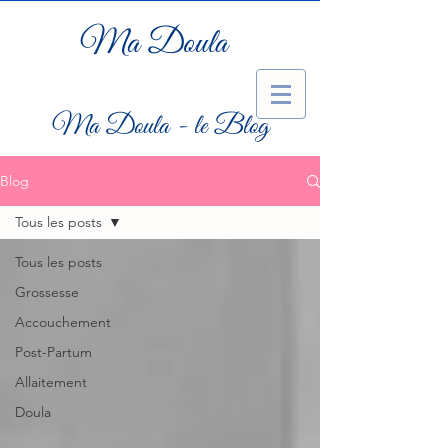
Ma Doula
Ma Doula - le Blog
Blog
Tous les posts
Tous les posts
Grossesse
Accouchement
Post-Partum
Allaitement
Doula