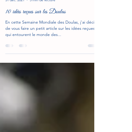
madoula78
31 déc. 2021
5 min de lecture
10 idées reçues sur les Doulas
En cette Semaine Mondiale des Doulas, j'ai décidé
de vous faire un petit article sur les idées reçues
qui entourent le monde des...