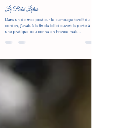
madoula78
31 déc. 2021
5 min de lecture
Le Bébé Lotus
Dans un de mes post sur le clampage tardif du
cordon, j'avais à la fin du billet ouvert la porte à
une pratique peu connu en France mais...