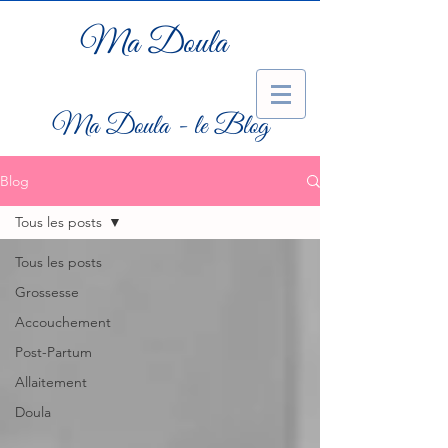
Ma Doula
Ma Doula - le Blog
Blog
Tous les posts
Tous les posts
Grossesse
Accouchement
Post-Partum
Allaitement
Doula